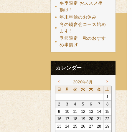
冬季限定 おススメ串
揚げ！
年末年始のお休み
冬の鍋宴会コース始め
ます！
季節限定 秋のおすす
め串揚げ
カレンダー
<
>
2026年8月
日
月
火
水
木
金
土
1
2
3
4
5
6
7
8
9
10
11
12
13
14
15
16
17
18
19
20
21
22
23
24
25
26
27
28
29