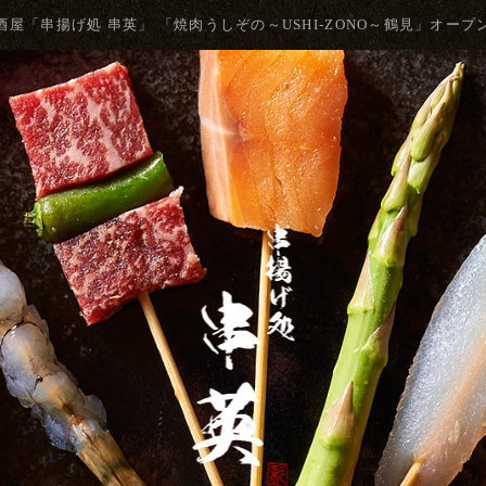
屋「串揚げ処 串英」 「焼肉うしぞの～USHI‐ZONO～鶴見」オー