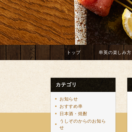
トップ
串英の楽しみ方
カテゴリ
お知らせ
おすすめ串
日本酒・焼酎
うしぞのからのお知ら
せ