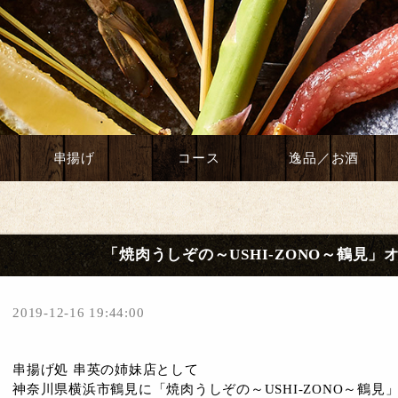
串揚げ
コース
逸品／お酒
「焼肉うしぞの～USHI‐ZONO～鶴見
2019-12-16 19:44:00
串揚げ処 串英の姉妹店として
神奈川県横浜市鶴見に「焼肉うしぞの～USHI‐ZONO～鶴見