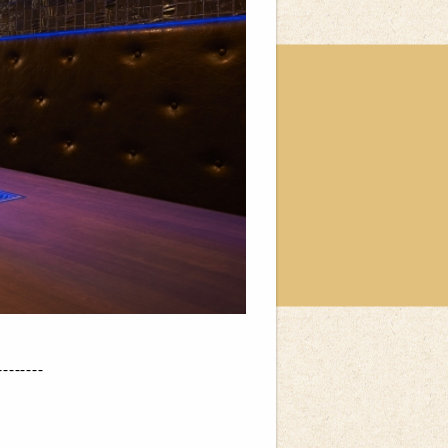
--------