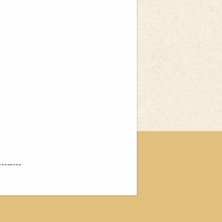
--------