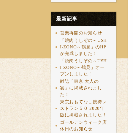
最新記事
営業再開のお知らせ
「焼肉うしぞの～USH
I‐ZONO～鶴見」のHP
が完成しました！
「焼肉うしぞの～USH
I‐ZONO～鶴見」オー
プンしました！
雑誌「東京 大人の
宴」に掲載されまし
た！
東京おもてなし接待レ
ストラン５０ 2020年
版に掲載されました！
ゴールデンウィーク店
休日のお知らせ